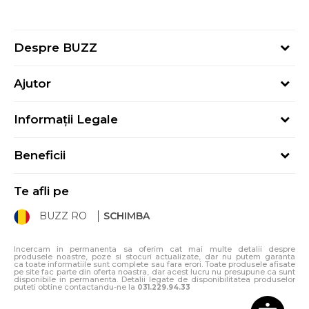
Despre BUZZ
Despre noi
Ajutor
Hai în echipa noastră
Întrebări frecvente
Contact
Informații Legale
Cum cumpăr
Magazine
Termeni și Condiții
Cum mă înregistrez
Blog
Beneficii
Politica de Confidențialitate
Retur
Sport&Bonus - Detalii
Politica Cookie
Starea comenzii
Te afli pe
Sport&Bonus - Regulament
ANPC
Procedura de retur
BUZZ RO
SCHIMBA
Card Cadou
ANPC – SAL
Condiții de livrare
Klarna - 3 rate fără dobândă
Incercam in permanenta sa oferim cat mai multe detalii despre
produsele noastre, poze si stocuri actualizate, dar nu putem garanta
ca toate informatiile sunt complete sau fara erori. Toate produsele afisate
pe site fac parte din oferta noastra, dar acest lucru nu presupune ca sunt
disponibile in permanenta. Detalii legate de disponibilitatea produselor
puteti obtine contactandu-ne la
031.229.94.33