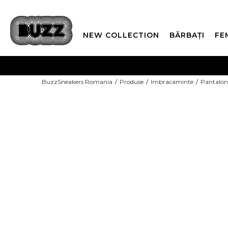
NEW COLLECTION
BĂRBAȚI
FE
PLATA
BuzzSneakers Romania
Produse
Imbracaminte
Pantaloni
CUMPĂRĂ ACUM, PLAT