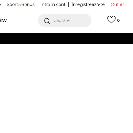
e
Sport
&
Bonus
Intră în cont
Înregistrează-te
Outlet
REW
Cautare
0
erCard!
cu Klarna
VEZI MAI MULT
oni scurti
IM9420
Alertă preț redus