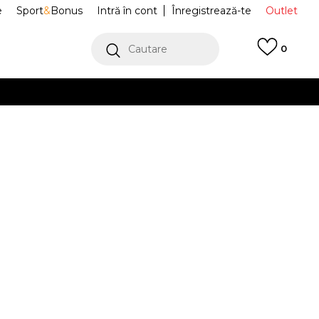
e
Sport
&
Bonus
Intră în cont
Înregistrează-te
Outlet
Cautare
0
erCard!
cu Klarna
VEZI MAI MULT
 Pantaloni
SP915EBLACK
 Washed Melted
Alertă preț redus