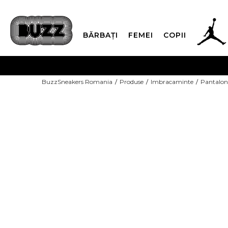
BĂRBAȚI
FEMEI
COPII
PLATA
BuzzSneakers Romania
Produse
Imbracaminte
Pantaloni
CUMPĂRĂ ACUM, PLAT