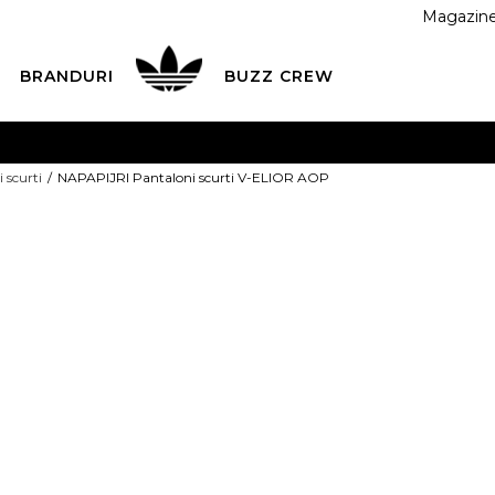
Magazin
BRANDURI
BUZZ CREW
 CU CARDUL
Plateste in siguranta cu cardul Visa sau Mast
 scurti
NAPAPIJRI Pantaloni scurti V-ELIOR AOP
ESTE MAI TÂRZIU
3 rate fără dobândă fără card de credit 
NAPAPIJRI Pan
ELIOR AOP
PRET SPECIAL
265,99
RON
PR:
265,99
RON
PRDP:
379,99
RON