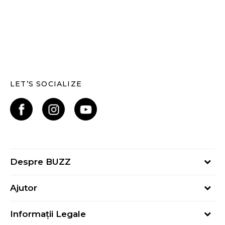
LET’S SOCIALIZE
Despre BUZZ
Despre noi
Ajutor
Hai în echipa noastră
Întrebări frecvente
Contact
Informații Legale
Cum cumpăr
Magazine