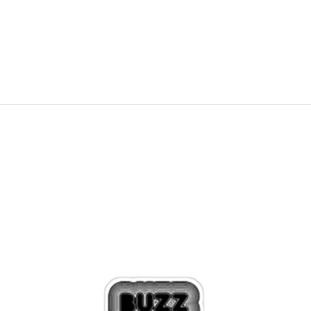
NEW
599,99
RON