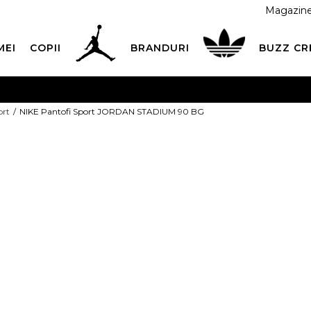
Magazin
MEI
COPII
BRANDURI
BUZZ C
 CU CARDUL
Plateste in siguranta cu cardul Visa sau Mast
ort
NIKE Pantofi Sport JORDAN STADIUM 90 BG
ESTE MAI TÂRZIU
3 rate fără dobândă fără card de credit 
NIKE Pantofi
STADIUM 90 
PRET SPECIAL
GREEN
299,99
RON
PR:
299,99
RON
PRDP:
499,99
RON