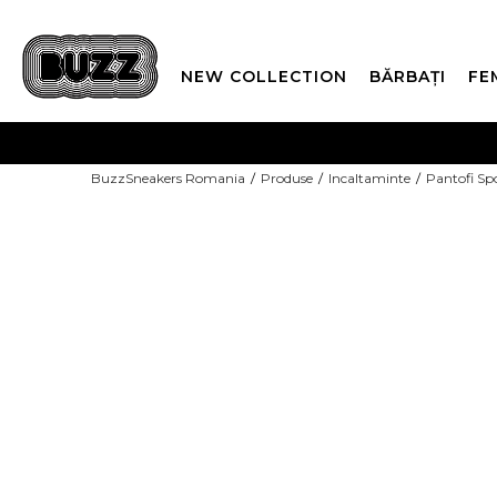
NEW COLLECTION
BĂRBAȚI
FE
PLATA
BuzzSneakers Romania
Produse
Incaltaminte
Pantofi Sp
CUMPĂRĂ ACUM, PLAT
COPII