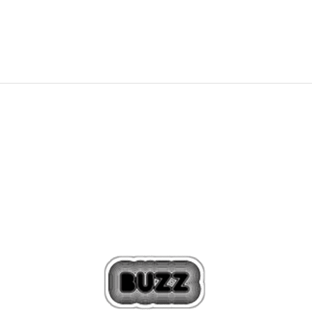
215,45
RON