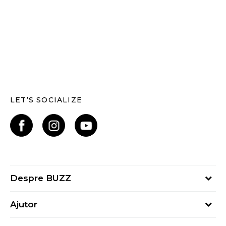
LET’S SOCIALIZE
Despre BUZZ
Despre noi
Ajutor
Hai în echipa noastră
Întrebări frecvente