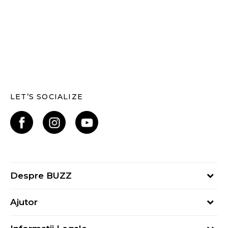
LET’S SOCIALIZE
Despre BUZZ
Despre noi
Ajutor
Hai în echipa noastră
Întrebări frecvente
Contact