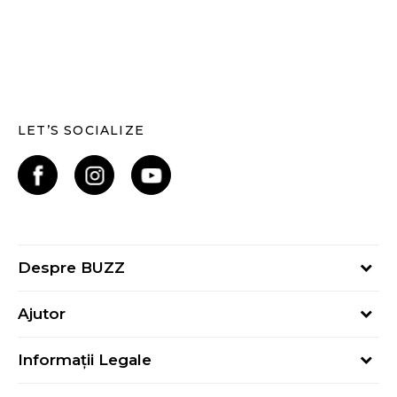
LET’S SOCIALIZE
Despre BUZZ
Despre noi
Ajutor
Hai în echipa noastră
Întrebări frecvente
Contact
Informații Legale
Cum cumpăr
Magazine
Termeni și Condiții