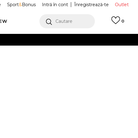
e
Sport
&
Bonus
Intră în cont
Înregistrează-te
Outlet
REW
Cautare
0
erCard!
cu Klarna
VEZI MAI MULT
 Sport Zoom
HQ2181-500
m
6.5
6.5
37.5
7
38
24
7.5
38.5
8
39
25
3
23.5
24.5
41
10
42