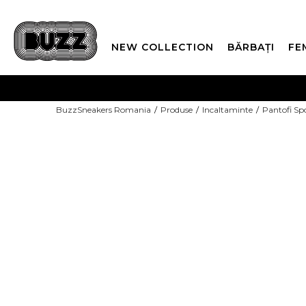
NEW COLLECTION
BĂRBAȚI
FE
PLATA
BuzzSneakers Romania
Produse
Incaltaminte
Pantofi Sp
CUMPĂRĂ ACUM, PLAT