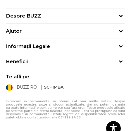
Despre BUZZ
Despre noi
Ajutor
Hai în echipa noastră
Întrebări frecvente
Contact
Informații Legale
Cum cumpăr
Magazine
Termeni și Condiții
Cum mă înregistrez
Blog
Beneficii
Politica de Confidențialitate
Retur
Sport&Bonus - Detalii
Politica Cookie
Starea comenzii
Te afli pe
Sport&Bonus - Regulament
ANPC
Procedura de retur
BUZZ RO
SCHIMBA
Card Cadou
ANPC – SAL
Condiții de livrare
Klarna - 3 rate fără dobândă
Incercam in permanenta sa oferim cat mai multe detalii despre
produsele noastre, poze si stocuri actualizate, dar nu putem garanta
ca toate informatiile sunt complete sau fara erori. Toate produsele afisate
pe site fac parte din oferta noastra, dar acest lucru nu presupune ca sunt
disponibile in permanenta. Detalii legate de disponibilitatea produselor
puteti obtine contactandu-ne la
031.229.94.33