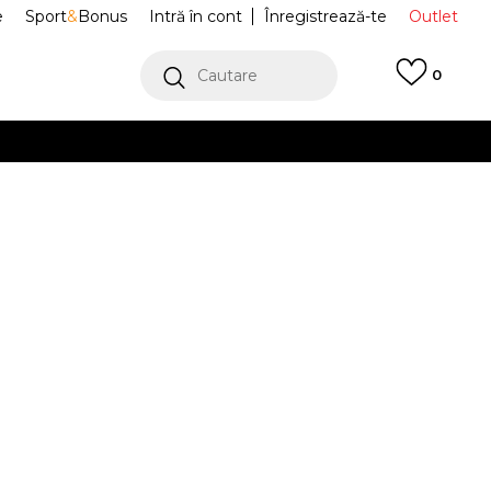
e
Sport
&
Bonus
Intră în cont
Înregistrează-te
Outlet
Cautare
0
erCard!
cu Klarna
VEZI MAI MULT
Sport AVA
HF6331-002
Alertă preț redus