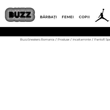
BĂRBAȚI
FEMEI
COPII
PLATA
BuzzSneakers Romania
Produse
Incaltaminte
Pantofi Sp
CUMPĂRĂ ACUM, PLAT