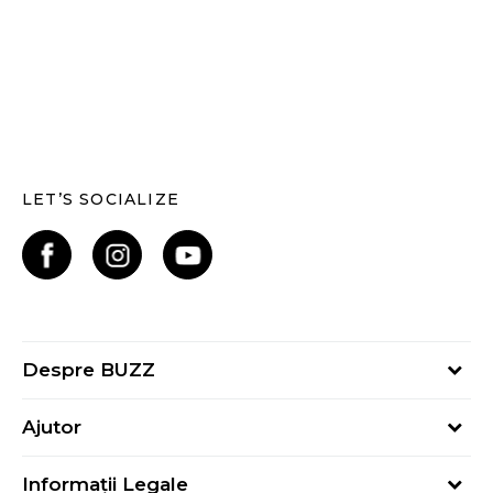
LET’S SOCIALIZE
Despre BUZZ
Despre noi
Ajutor
Hai în echipa noastră
Întrebări frecvente
Contact
Informații Legale