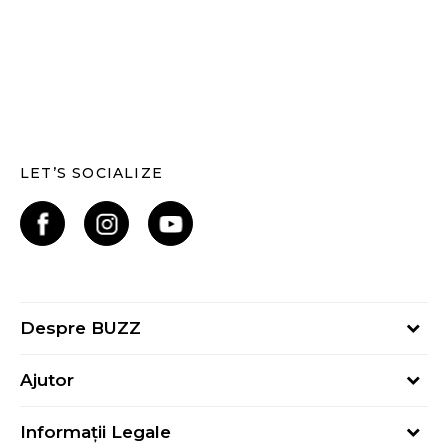
LET’S SOCIALIZE
Despre BUZZ
Despre noi
Ajutor
Hai în echipa noastră
Întrebări frecvente
Contact
Informații Legale
Cum cumpăr