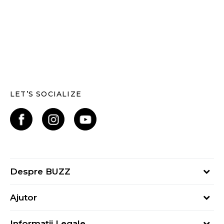
LET’S SOCIALIZE
Despre BUZZ
Despre noi
Ajutor
Hai în echipa noastră
Întrebări frecvente
Contact
Informații Legale