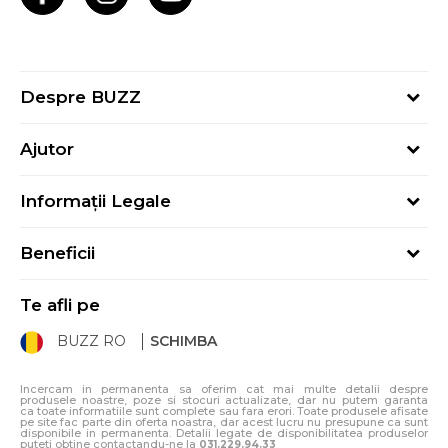
Despre BUZZ
Despre noi
Ajutor
Hai în echipa noastră
Întrebări frecvente
Contact
Informații Legale
Cum cumpăr
Magazine
Termeni și Condiții
Cum mă înregistrez
Blog
Beneficii
Politica de Confidențialitate
Retur
Sport&Bonus - Detalii
Politica Cookie
Starea comenzii
Te afli pe
Sport&Bonus - Regulament
ANPC
Procedura de retur
BUZZ RO
SCHIMBA
Card Cadou
ANPC – SAL
Condiții de livrare
Klarna - 3 rate fără dobândă
Incercam in permanenta sa oferim cat mai multe detalii despre
produsele noastre, poze si stocuri actualizate, dar nu putem garanta
ca toate informatiile sunt complete sau fara erori. Toate produsele afisate
pe site fac parte din oferta noastra, dar acest lucru nu presupune ca sunt
disponibile in permanenta. Detalii legate de disponibilitatea produselor
puteti obtine contactandu-ne la
031.229.94.33