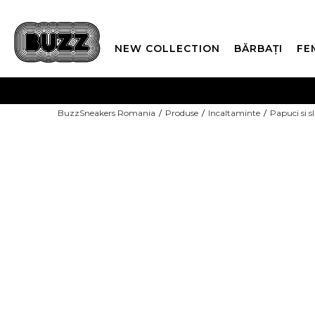
NEW COLLECTION
BĂRBAȚI
FE
PLATA
BuzzSneakers Romania
Produse
Incaltaminte
Papuci si s
CUMPĂRĂ ACUM, PLAT