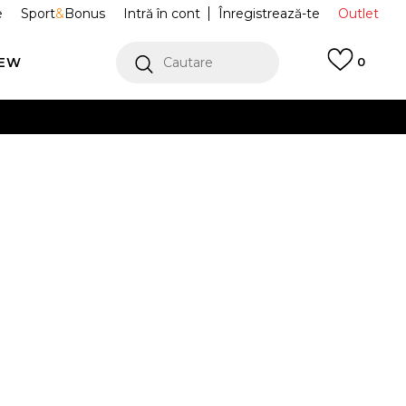
e
Sport
&
Bonus
Intră în cont
Înregistrează-te
Outlet
REW
Cautare
0
erCard!
cu Klarna
VEZI MAI MULT
 Echo Clog
207937-0Z3
Alertă preț redus