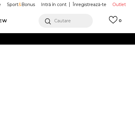
e
Sport
&
Bonus
Intră în cont
Înregistrează-te
Outlet
REW
Cautare
0
erCard!
cu Klarna
VEZI MAI MULT
Jordan NOLA
CZ8027-302
Alertă preț redus