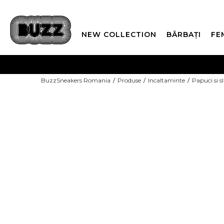
NEW COLLECTION
BĂRBAȚI
FE
PLATA
BuzzSneakers Romania
Produse
Incaltaminte
Papuci si s
CUMPĂRĂ ACUM, PLAT
-30% COD NIKE