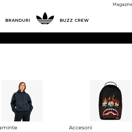
Magazin
BRANDURI
BUZZ CREW
 CU CARDUL
Plateste in siguranta cu cardul Visa sau Mast
ESTE MAI TÂRZIU
3 rate fără dobândă fără card de credit 
aminte
Accesorii