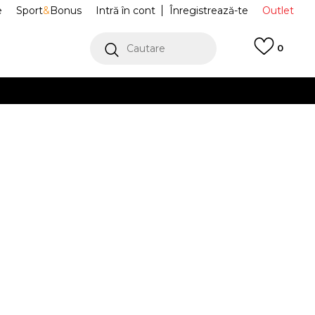
e
Sport
&
Bonus
Intră în cont
Înregistrează-te
Outlet
Cautare
0
erCard!
cu Klarna
VEZI MAI MULT