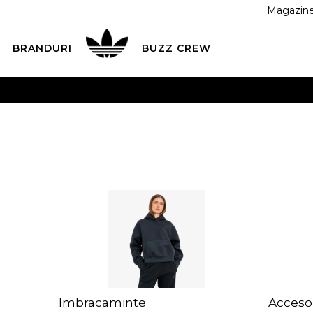
Magazin
BRANDURI
BUZZ CREW
 CU CARDUL
Plateste in siguranta cu cardul Visa sau Mast
ESTE MAI TÂRZIU
3 rate fără dobândă fără card de credit 
Imbracaminte
Accesor