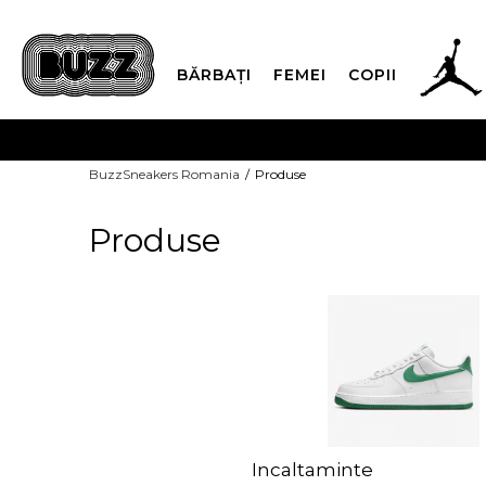
BĂRBAȚI
FEMEI
COPII
PLATA
BuzzSneakers Romania
Produse
CUMPĂRĂ ACUM, PLAT
Produse
Incaltaminte