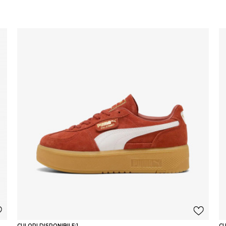
CULORI DISPONIBILE:
1
CU