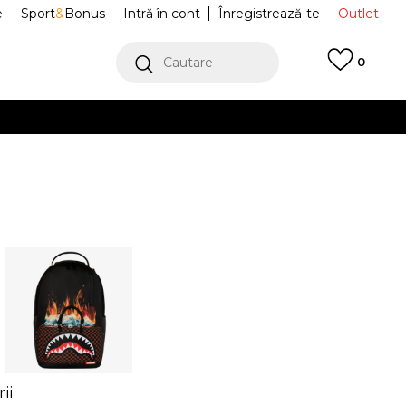
e
Sport
&
Bonus
Intră în cont
Înregistrează-te
Outlet
Cautare
0
erCard!
cu Klarna
VEZI MAI MULT
ii