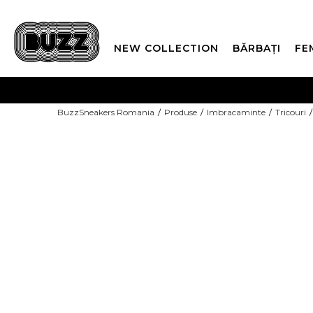
NEW COLLECTION
BĂRBAȚI
FE
PLATA
BuzzSneakers Romania
Produse
Imbracaminte
Tricouri
CUMPĂRĂ ACUM, PLAT