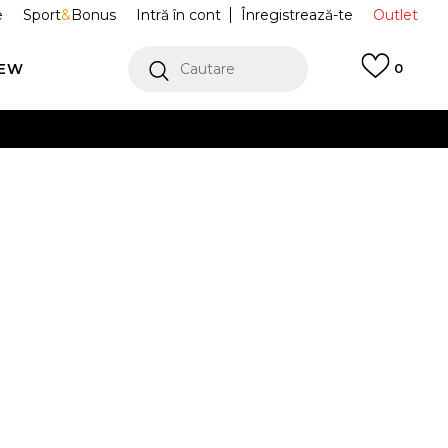
e
Sport
&
Bonus
Intră în cont
Înregistrează-te
Outlet
REW
Cautare
0
erCard!
cu Klarna
VEZI MAI MULT
E Tricouri
JCWCT125307-117
an Baby
Alertă preț redus