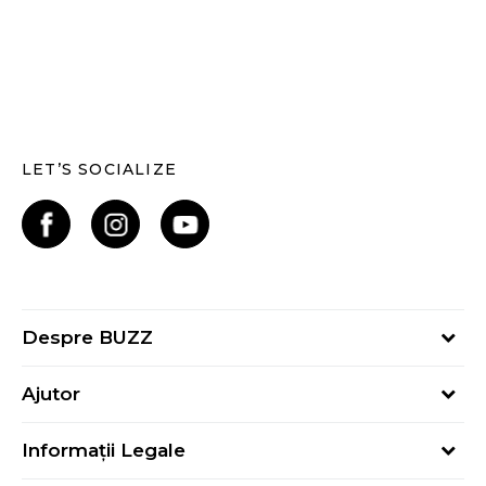
LET’S SOCIALIZE
Despre BUZZ
Despre noi
Ajutor
Hai în echipa noastră
Întrebări frecvente
Contact
Informații Legale
Cum cumpăr
Magazine