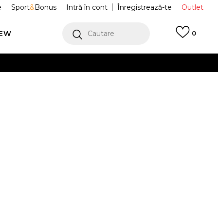
e
Sport
&
Bonus
Intră în cont
Înregistrează-te
Outlet
REW
Cautare
0
erCard!
cu Klarna
VEZI MAI MULT
curi
JI9437
ACKPK
Alertă preț redus