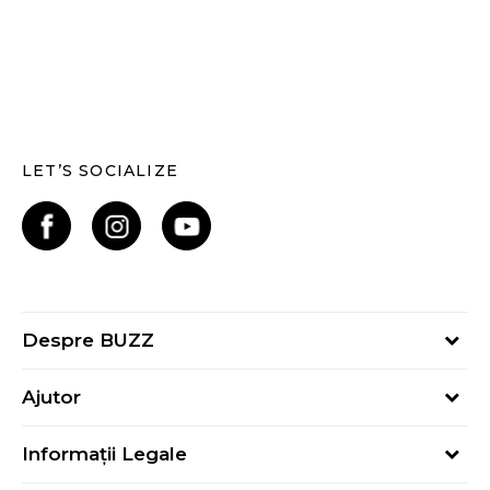
LET’S SOCIALIZE
Despre BUZZ
Despre noi
Ajutor
Hai în echipa noastră
Întrebări frecvente
Contact
Informații Legale
Cum cumpăr
Magazine