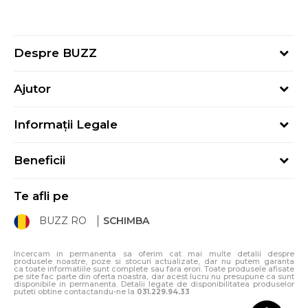
Despre BUZZ
Despre noi
Ajutor
Hai în echipa noastră
Întrebări frecvente
Contact
Informații Legale
Cum cumpăr
Magazine
Termeni și Condiții
Cum mă înregistrez
Blog
Beneficii
Politica de Confidențialitate
Retur
Sport&Bonus - Detalii
Politica Cookie
Starea comenzii
Te afli pe
Sport&Bonus - Regulament
ANPC
Procedura de retur
BUZZ RO
SCHIMBA
Card Cadou
ANPC – SAL
Condiții de livrare
Klarna - 3 rate fără dobândă
Incercam in permanenta sa oferim cat mai multe detalii despre
produsele noastre, poze si stocuri actualizate, dar nu putem garanta
ca toate informatiile sunt complete sau fara erori. Toate produsele afisate
pe site fac parte din oferta noastra, dar acest lucru nu presupune ca sunt
disponibile in permanenta. Detalii legate de disponibilitatea produselor
puteti obtine contactandu-ne la
031.229.94.33