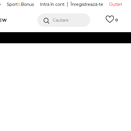
e
Sport
&
Bonus
Intră în cont
Înregistrează-te
Outlet
REW
Cautare
0
erCard!
cu Klarna
VEZI MAI MULT
lapi TOP LOGO
4.127.244-0001
42
37-38
42
37-38