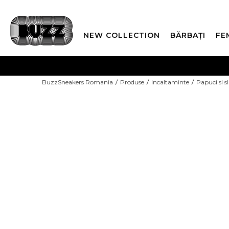
NEW COLLECTION
BĂRBAȚI
FE
PLATA
BuzzSneakers Romania
Produse
Incaltaminte
Papuci si s
CUMPĂRĂ ACUM, PLAT