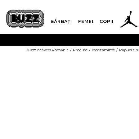
BĂRBAȚI
FEMEI
COPII
PLATA
BuzzSneakers Romania
Produse
Incaltaminte
Papuci si s
CUMPĂRĂ ACUM, PLAT