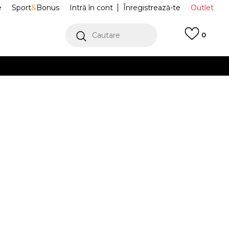
e
Sport
&
Bonus
Intră în cont
Înregistrează-te
Outlet
Cautare
0
erCard!
cu Klarna
VEZI MAI MULT
lapi TOP LOGO
4.127.244-1069
42
37-38
42
37-38