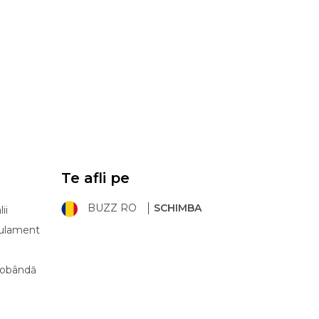
Te afli pe
BUZZ RO
SCHIMBA
ii
ulament
 dobândă