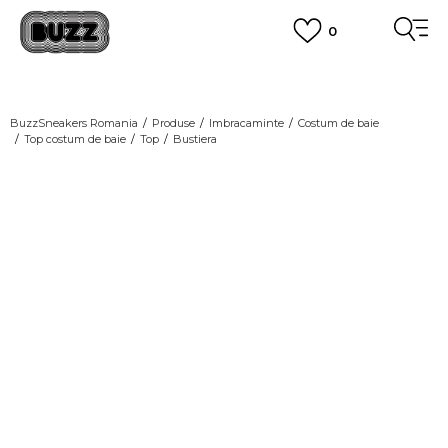
0
PLATA CU CARDUL
Plateste in siguranta cu cardul Visa sau MasterCard!
CUMPĂRĂ ACUM, PLATESTE MAI TÂRZIU
3 rate fără dobândă fără card de credit cu Klarna
BuzzSneakers Romania
Produse
Imbracaminte
Costum de baie
Top costum de baie
Top
Bustiera
VEZI MAI MULT