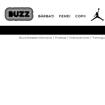
BĂRBAȚI
FEMEI
COPII
PLATA
BuzzSneakers Romania
Produse
Imbracaminte
Treningu
CUMPĂRĂ ACUM, PLAT
-40% COD NIKE