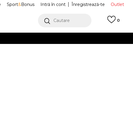
e
Sport
&
Bonus
Intră în cont
Înregistrează-te
Outlet
Cautare
0
erCard!
cu Klarna
VEZI MAI MULT
nguri Flight
85D323-EI8
Alertă preț redus