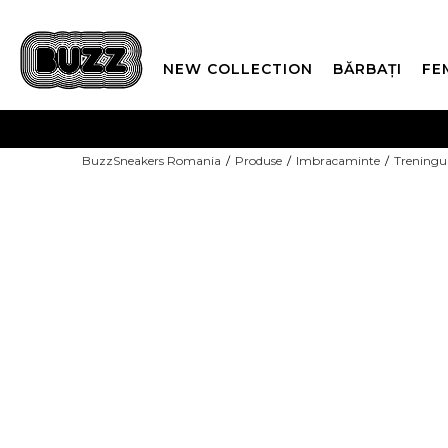
NEW COLLECTION
BĂRBAȚI
FE
PLATA
BuzzSneakers Romania
Produse
Imbracaminte
Treningu
CUMPĂRĂ ACUM, PLAT
COPII