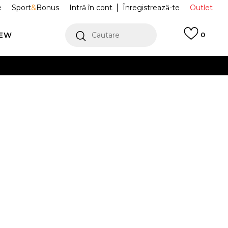
e
Sport
&
Bonus
Intră în cont
Înregistrează-te
Outlet
REW
Cautare
0
erCard!
cu Klarna
VEZI MAI MULT
guri Adicolor
IY4026
Alertă preț redus