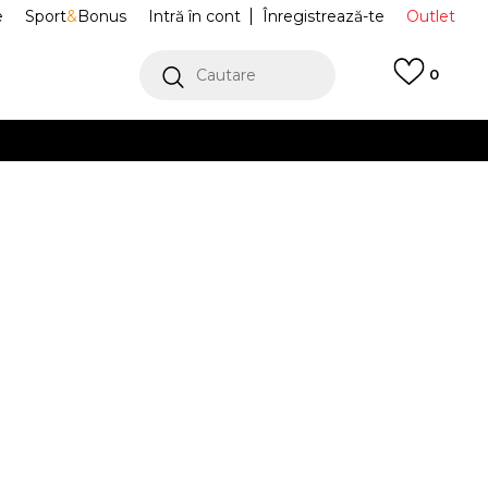
e
Sport
&
Bonus
Intră în cont
Înregistrează-te
Outlet
Cautare
0
erCard!
cu Klarna
VEZI MAI MULT
inguri CREW
JY1153
Alertă preț redus