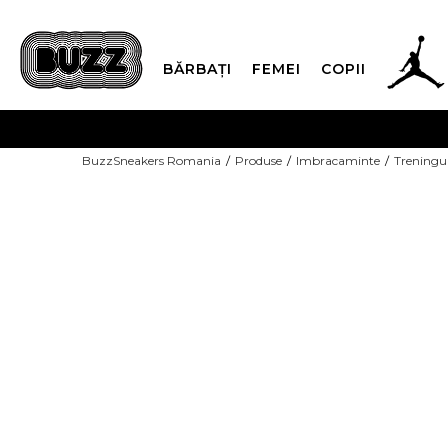
BĂRBAȚI
FEMEI
COPII
PLATA
BuzzSneakers Romania
Produse
Imbracaminte
Treningu
CUMPĂRĂ ACUM, PLAT
COPII