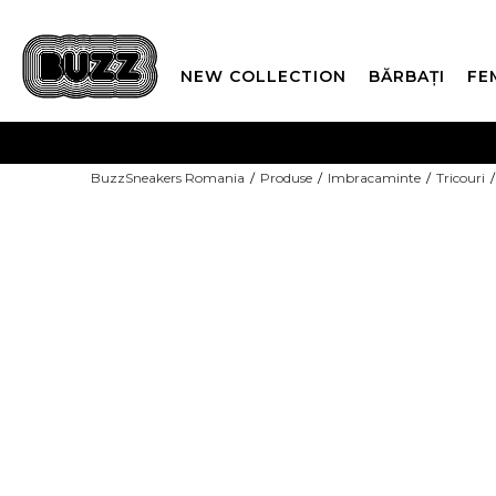
NEW COLLECTION
BĂRBAȚI
FE
PLATA
BuzzSneakers Romania
Produse
Imbracaminte
Tricouri
CUMPĂRĂ ACUM, PLAT