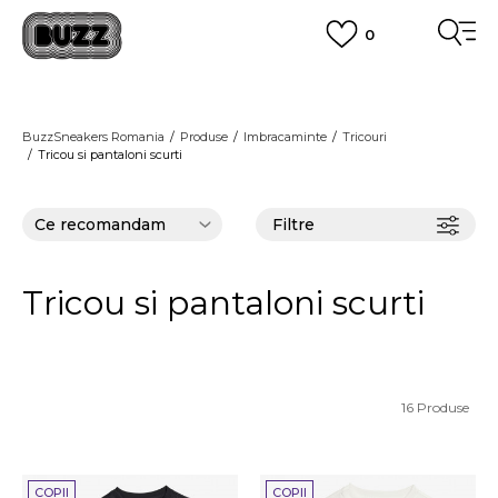
0
PLATA CU CARDUL
Plateste in siguranta cu cardul Visa sau MasterCard!
CUMPĂRĂ ACUM, PLATESTE MAI TÂRZIU
3 rate fără dobândă fără card de credit cu Klarna
BuzzSneakers Romania
Produse
Imbracaminte
Tricouri
Tricou si pantaloni scurti
VEZI MAI MULT
Filtre
Tricou si pantaloni scurti
16
Produse
COPII
COPII