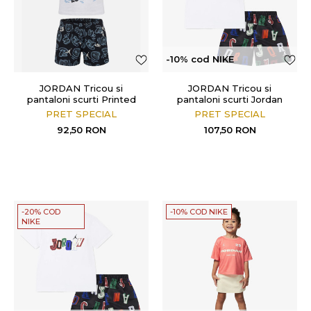
-10% cod NIKE
JORDAN Tricou si
JORDAN Tricou si
pantaloni scurti Printed
pantaloni scurti Jordan
Movement Lines
Court Of Legends
PRET SPECIAL
PRET SPECIAL
92,50
RON
107,50
RON
-20% COD
-10% COD NIKE
NIKE