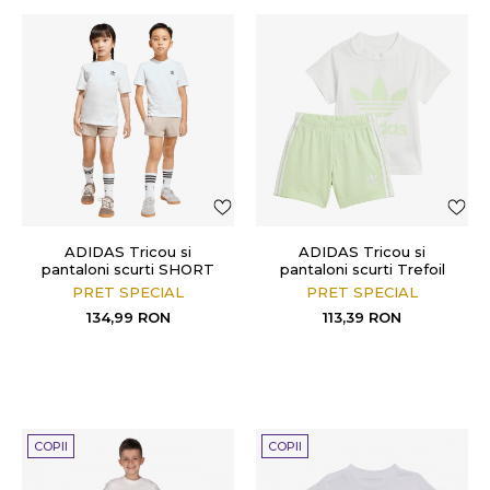
ADIDAS Tricou si
ADIDAS Tricou si
pantaloni scurti SHORT
pantaloni scurti Trefoil
TEE SET
PRET SPECIAL
PRET SPECIAL
134,99
RON
113,39
RON
COPII
COPII