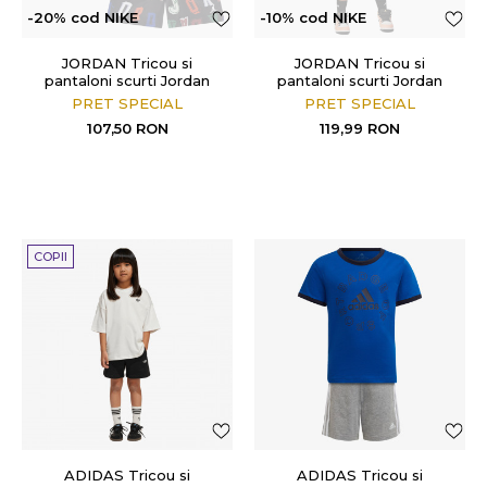
-20% cod NIKE
-10% cod NIKE
JORDAN Tricou si
JORDAN Tricou si
pantaloni scurti Jordan
pantaloni scurti Jordan
Court Of Legends
Crafted Utility
PRET SPECIAL
PRET SPECIAL
107,50
RON
119,99
RON
COPII
ADIDAS Tricou si
ADIDAS Tricou si