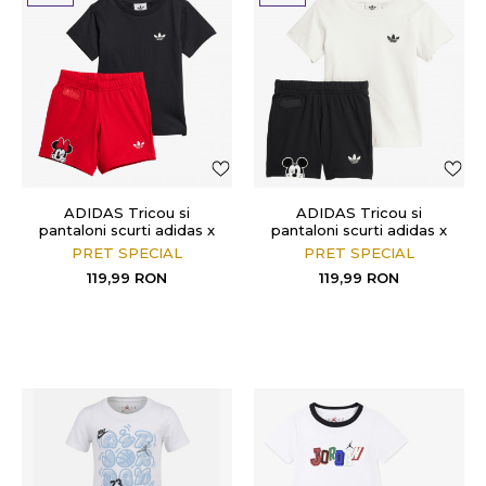
ADIDAS Tricou si
ADIDAS Tricou si
pantaloni scurti adidas x
pantaloni scurti adidas x
Disney Minnie Mouse
Disney Mickey Mouse
PRET SPECIAL
PRET SPECIAL
119,99
RON
119,99
RON