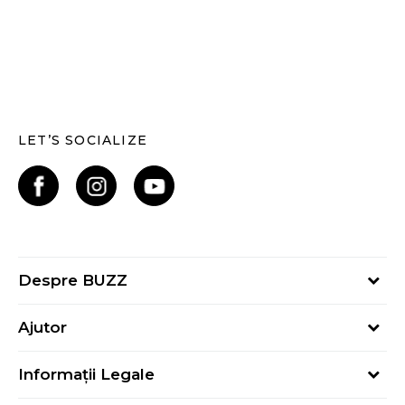
LET’S SOCIALIZE
Despre BUZZ
Despre noi
Ajutor
Hai în echipa noastră
Întrebări frecvente
Contact
Informații Legale
Cum cumpăr
Magazine