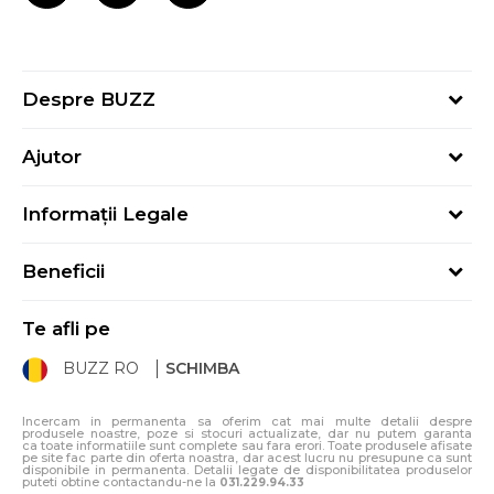
Despre BUZZ
Despre noi
Ajutor
Hai în echipa noastră
Întrebări frecvente
Contact
Informații Legale
Cum cumpăr
Magazine
Termeni și Condiții
Cum mă înregistrez
Blog
Beneficii
Politica de Confidențialitate
Retur
Sport&Bonus - Detalii
Politica Cookie
Starea comenzii
Te afli pe
Sport&Bonus - Regulament
ANPC
Procedura de retur
BUZZ RO
SCHIMBA
Card Cadou
ANPC – SAL
Condiții de livrare
Klarna - 3 rate fără dobândă
Incercam in permanenta sa oferim cat mai multe detalii despre
produsele noastre, poze si stocuri actualizate, dar nu putem garanta
ca toate informatiile sunt complete sau fara erori. Toate produsele afisate
pe site fac parte din oferta noastra, dar acest lucru nu presupune ca sunt
disponibile in permanenta. Detalii legate de disponibilitatea produselor
puteti obtine contactandu-ne la
031.229.94.33