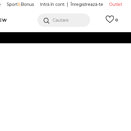
e
Sport
&
Bonus
Intră în cont
Înregistrează-te
Outlet
REW
Cautare
0
erCard!
cu Klarna
VEZI MAI MULT
CE Tricouri
NF0A8C22QLI1
Alertă preț redus