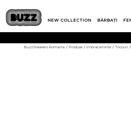
NEW COLLECTION
BĂRBAȚI
FE
PLATA
BuzzSneakers Romania
Produse
Imbracaminte
Tricouri
CUMPĂRĂ ACUM, PLAT