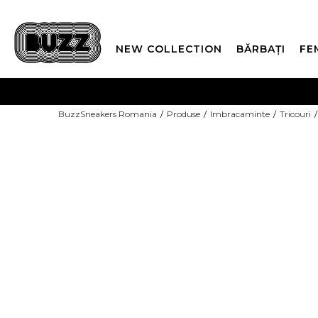
NEW COLLECTION
BĂRBAȚI
FE
PLATA
BuzzSneakers Romania
Produse
Imbracaminte
Tricouri
CUMPĂRĂ ACUM, PLAT