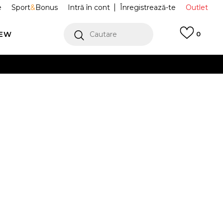
e
Sport
&
Bonus
Intră în cont
Înregistrează-te
Outlet
REW
Cautare
0
erCard!
cu Klarna
VEZI MAI MULT
icouri S-BOX
NP0A4I3L1761
 BLU MARINE
Alertă preț redus