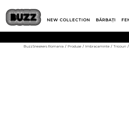
NEW COLLECTION
BĂRBAȚI
FE
PLATA
BuzzSneakers Romania
Produse
Imbracaminte
Tricouri
CUMPĂRĂ ACUM, PLAT
-40% COD NIKE