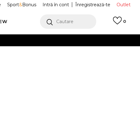
e
Sport
&
Bonus
Intră în cont
Înregistrează-te
Outlet
REW
Cautare
0
erCard!
cu Klarna
VEZI MAI MULT
uri Jordan
85D737-023
Alertă preț redus