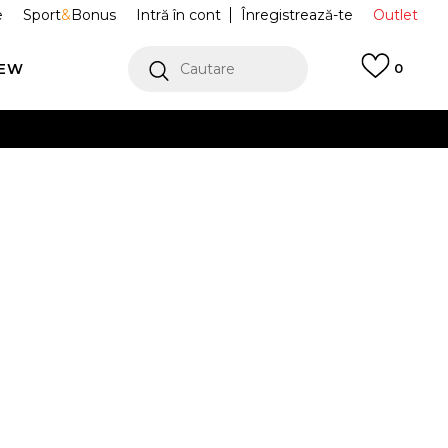
e
Sport
&
Bonus
Intră în cont
Înregistrează-te
Outlet
REW
Cautare
0
erCard!
cu Klarna
VEZI MAI MULT
uri Brooklyn
45D311-EH2
2-
XL
14-
a.
15a.