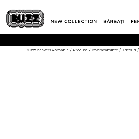
NEW COLLECTION
BĂRBAȚI
FE
PLATA
BuzzSneakers Romania
Produse
Imbracaminte
Tricouri
CUMPĂRĂ ACUM, PLAT
COPII