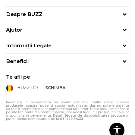
Despre BUZZ
Despre noi
Ajutor
Hai în echipa noastră
Întrebări frecvente
Contact
Informații Legale
Cum cumpăr
Magazine
Termeni și Condiții
Cum mă înregistrez
Blog
Beneficii
Politica de Confidențialitate
Retur
Sport&Bonus - Detalii
Politica Cookie
Starea comenzii
Te afli pe
Sport&Bonus - Regulament
ANPC
Procedura de retur
BUZZ RO
SCHIMBA
Card Cadou
ANPC – SAL
Condiții de livrare
Klarna - 3 rate fără dobândă
Incercam in permanenta sa oferim cat mai multe detalii despre
produsele noastre, poze si stocuri actualizate, dar nu putem garanta
ca toate informatiile sunt complete sau fara erori. Toate produsele afisate
pe site fac parte din oferta noastra, dar acest lucru nu presupune ca sunt
disponibile in permanenta. Detalii legate de disponibilitatea produselor
puteti obtine contactandu-ne la
031.229.94.33