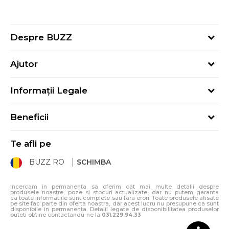
Despre BUZZ
Despre noi
Ajutor
Hai în echipa noastră
Întrebări frecvente
Contact
Informații Legale
Cum cumpăr
Magazine
Termeni și Condiții
Cum mă înregistrez
Blog
Beneficii
Politica de Confidențialitate
Retur
Sport&Bonus - Detalii
Politica Cookie
Starea comenzii
Te afli pe
Sport&Bonus - Regulament
ANPC
Procedura de retur
BUZZ RO
SCHIMBA
Card Cadou
ANPC – SAL
Condiții de livrare
Klarna - 3 rate fără dobândă
Incercam in permanenta sa oferim cat mai multe detalii despre
produsele noastre, poze si stocuri actualizate, dar nu putem garanta
ca toate informatiile sunt complete sau fara erori. Toate produsele afisate
pe site fac parte din oferta noastra, dar acest lucru nu presupune ca sunt
disponibile in permanenta. Detalii legate de disponibilitatea produselor
puteti obtine contactandu-ne la
031.229.94.33