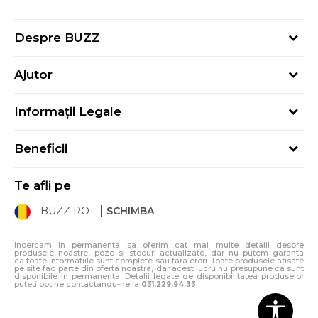
Despre BUZZ
Despre noi
Ajutor
Hai în echipa noastră
Întrebări frecvente
Contact
Informații Legale
Cum cumpăr
Magazine
Termeni și Condiții
Cum mă înregistrez
Blog
Beneficii
Politica de Confidențialitate
Retur
Sport&Bonus - Detalii
Politica Cookie
Starea comenzii
Te afli pe
Sport&Bonus - Regulament
ANPC
Procedura de retur
BUZZ RO
SCHIMBA
Card Cadou
ANPC – SAL
Condiții de livrare
Klarna - 3 rate fără dobândă
Incercam in permanenta sa oferim cat mai multe detalii despre
produsele noastre, poze si stocuri actualizate, dar nu putem garanta
ca toate informatiile sunt complete sau fara erori. Toate produsele afisate
pe site fac parte din oferta noastra, dar acest lucru nu presupune ca sunt
disponibile in permanenta. Detalii legate de disponibilitatea produselor
puteti obtine contactandu-ne la
031.229.94.33