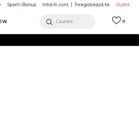
e
Sport
&
Bonus
Intră în cont
Înregistrează-te
Outlet
REW
Cautare
0
erCard!
cu Klarna
VEZI MAI MULT
 Hipster
BZA253M803-45
Alertă preț redus