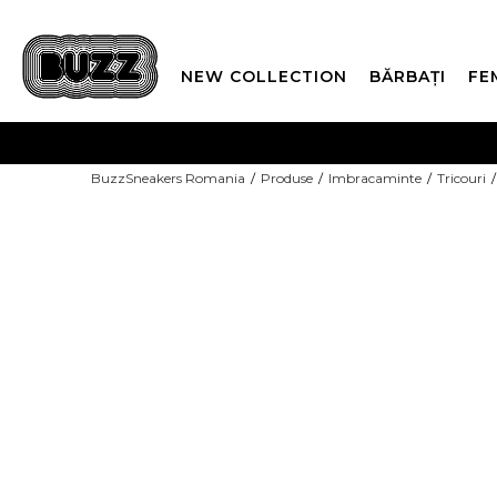
NEW COLLECTION
BĂRBAȚI
FE
PLATA
BuzzSneakers Romania
Produse
Imbracaminte
Tricouri
CUMPĂRĂ ACUM, PLAT