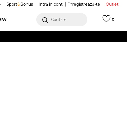
e
Sport
&
Bonus
Intră în cont
Înregistrează-te
Outlet
REW
Cautare
0
erCard!
cu Klarna
VEZI MAI MULT
ce INFUSE
535642-01
XS
S
S
M
M
5XL
5XL
56
56
74
80
80
86
86
92
92
98
98
164
152
152
140
140
128
128
116
116