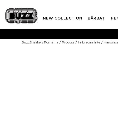
NEW COLLECTION
BĂRBAȚI
FE
PLATA
BuzzSneakers Romania
Produse
Imbracaminte
Hanorac
CUMPĂRĂ ACUM, PLAT