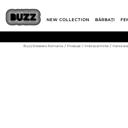
NEW COLLECTION
BĂRBAȚI
FE
PLATA
BuzzSneakers Romania
Produse
Imbracaminte
Hanorac
CUMPĂRĂ ACUM, PLAT