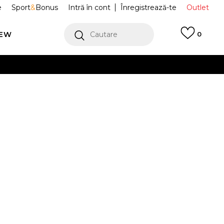
e
Sport
&
Bonus
Intră în cont
Înregistrează-te
Outlet
REW
Cautare
0
erCard!
cu Klarna
VEZI MAI MULT
e Tech
HV0949-451
Alertă preț redus