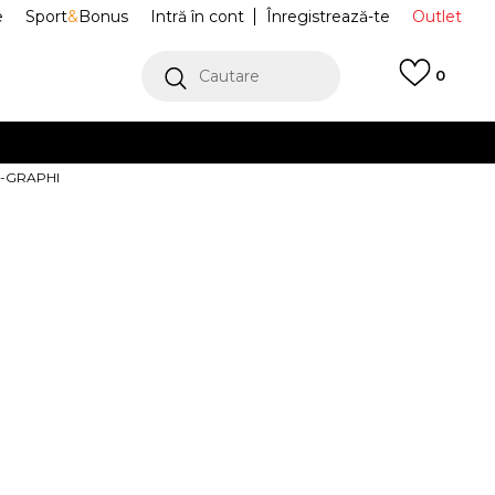
e
Sport
&
Bonus
Intră în cont
Înregistrează-te
Outlet
Cautare
0
erCard!
T-GRAPHI
cu Klarna
VEZI MAI MULT
ACE Hanorace
NF0A8E4JBQ11
RELAXED
SHIRT-GRAPHI
Alertă preț redus
7
%
)