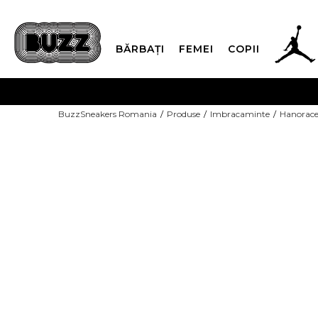
BĂRBAȚI
FEMEI
COPII
PLATA
BuzzSneakers Romania
Produse
Imbracaminte
Hanorac
CUMPĂRĂ ACUM, PLAT