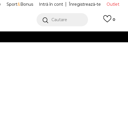
e
Sport
&
Bonus
Intră în cont
Înregistrează-te
Outlet
Cautare
0
erCard!
cu Klarna
VEZI MAI MULT
e Sportswear
IH4056-663
Alertă preț redus