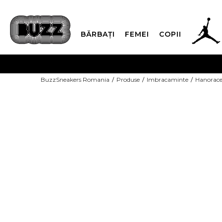
BĂRBAȚI
FEMEI
COPII
PLATA
BuzzSneakers Romania
Produse
Imbracaminte
Hanorac
CUMPĂRĂ ACUM, PLAT