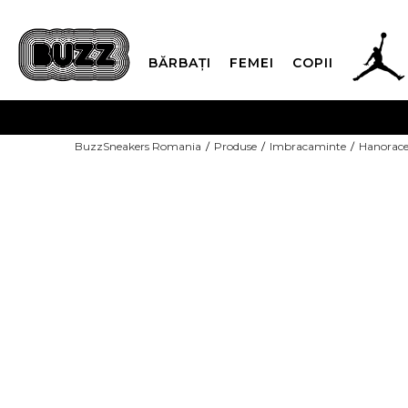
BĂRBAȚI
FEMEI
COPII
PLATA
BuzzSneakers Romania
Produse
Imbracaminte
Hanorac
CUMPĂRĂ ACUM, PLAT