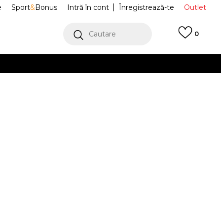
e
Sport
&
Bonus
Intră în cont
Înregistrează-te
Outlet
Cautare
0
erCard!
cu Klarna
VEZI MAI MULT
race SPACER
IA2340
Alertă preț redus